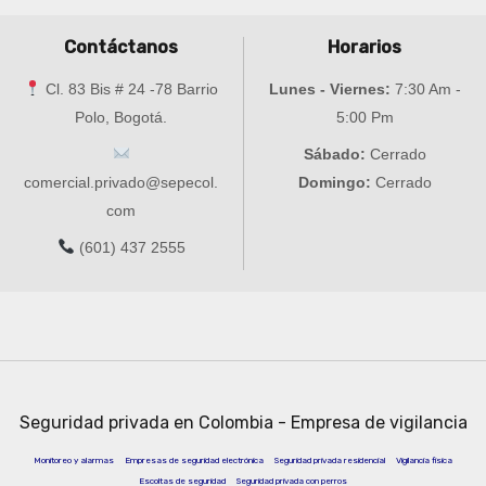
Contáctanos
Horarios
Cl. 83 Bis # 24 -78 Barrio
Lunes - Viernes:
7:30 Am -
Polo, Bogotá.
5:00 Pm
Sábado:
Cerrado
comercial.privado@sepecol.
Domingo:
Cerrado
com
(601) 437 2555
Seguridad privada en Colombia - Empresa de vigilancia
Monitoreo y alarmas
Empresas de seguridad electrónica
Seguridad privada residencial
Vigilancia física
Escoltas de seguridad
Seguridad privada con perros