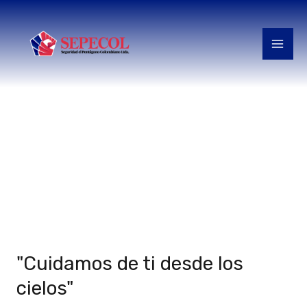
Ir
MAI
al
ME
contenido
Servicio de
Medios tecnológicos
"Cuidamos de ti desde los
cielos"