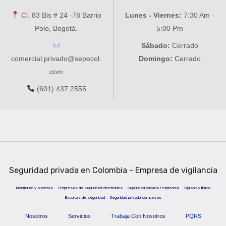
Cl. 83 Bis # 24 -78 Barrio
Lunes - Viernes:
7:30 Am -
Polo, Bogotá.
5:00 Pm
Sábado:
Cerrado
comercial.privado@sepecol.
Domingo:
Cerrado
com
(601) 437 2555
Seguridad privada en Colombia - Empresa de vigilancia
Monitoreo y alarmas
Empresas de seguridad electrónica
Seguridad privada residencial
Vigilancia física
Escoltas de seguridad
Seguridad privada con perros
Nosotros
Servicios
Trabaja Con Nosotros
PQRS